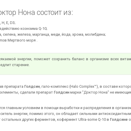
ктор Нона состоит из:
 Н, Е, D3;
здействию коэнзима Q-10;
 селена, железа, марганца, меди, йода, хрома, молибдена;
лов Мертвого моря .
якаемой энергии, поможет сохранить баланс в организме всех вита
едлит старение.
тав препарата
Голдсин
, гало-комплекс (Halo Complex™), в составе котор
оэлементы, сделали препарат
Голдсин
марки "Доктор Нона" не имеющи
тся главным условием в помощи выработки и распределения в организ
оситель энергии, помимо этого, он обладает сильными антиоксидантны
т остальных других ферментов, кофермент Ultra-some Q-10 в
Голдсине
о