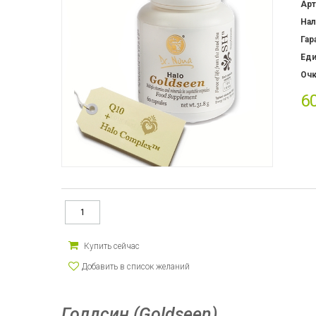
Арт
Нал
Гар
Ед
Очк
6
Купить сейчас
Голдсин (Goldseen)