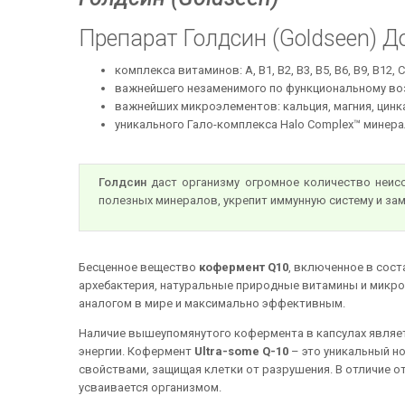
Препарат Голдсин (Goldseen) До
комплекса витаминов: А, В1, В2, В3, В5, В6, В9, В12, С,
важнейшего незаменимого по функциональному во
важнейших микроэлементов: кальция, магния, цинка,
уникального Гало-комплекса Halo Complex™ минера
Голдсин
даст организму огромное количество неисс
полезных минералов, укрепит иммунную систему и зам
Бесценное вещество
кофермент Q10
, включенное в сос
архебактерия, натуральные природные витамины и микр
аналогом в мире и максимально эффективным.
Наличие вышеупомянутого кофермента в капсулах являе
энергии. Кофермент
Ultra-some Q-10
– это уникальный н
свойствами, защищая клетки от разрушения. В отличие о
усваивается организмом.