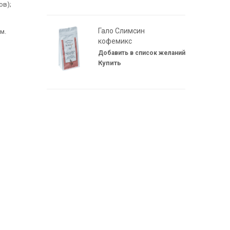
ов);
Гало Слимсин
м.
кофемикс
Купить