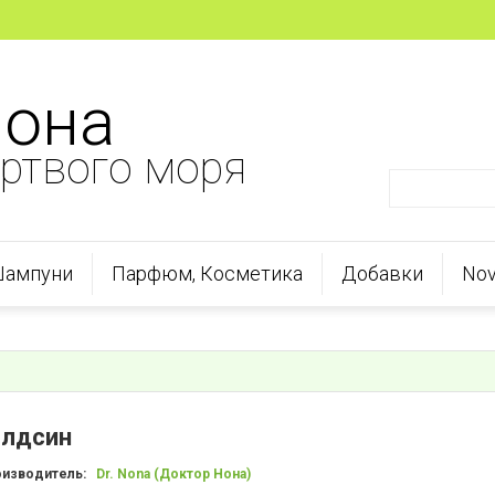
Нона
ртвого моря
Шампуни
Парфюм, Косметика
Добавки
Nov
олдсин
оизводитель:
Dr. Nona (Доктор Нона)