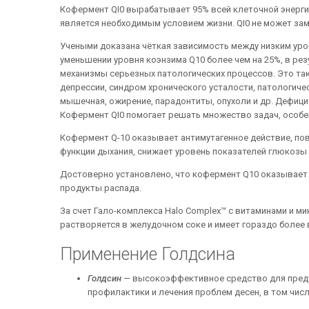
Кофермент QI0 вырабатывает 95% всей клеточной энергии
является необходимым условием жизни. QI0 не может зам
Учеными доказана чёткая зависимость между низким уро
уменьшении уровня коэнзима Q10 более чем на 25%, в рез
механизмы серьезных патологических процессов. Это таки
депрессии, синдром хронического усталости, патологичес
мышечная, ожирение, парадонтиты, опухоли и др. Дефиц
Кофермент QI0 помогает решать множество задач, особен
Кофермент Q-10 оказывает антимутагенное действие, по
функции дыхания, снижает уровень показателей глюкозы
Достоверно установлено, что кофермент Q10 оказывает 
продукты распада.
За счет Гало-комплекса Halo Complex™ с витаминами и 
растворяется в желудочном соке и имеет гораздо более
Применение Голдсина
Голдсин
— высокоэффективное средство для предуп
профилактики и лечения проблем десен, в том числ