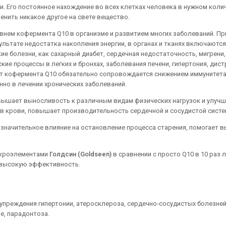
. Его постоянное нахождение во всех клетках человека в нужном коли
енить никакое другое на свете вещество.
внем кофермента Q10 в организме и развитием многих заболеваний. Пр
ультате недостатка накопления энергии, в органах и тканях включаются
е болезни, как сахарный диабет, сердечная недостаточность, мигрени,
кие процессы в легких и бронхах, заболевания печени, гипертония, дис
ит кофермента Q10 обязательно сопровождается снижением иммунитета
но в лечении хронических заболеваний.
вышает выносливость к различным видам физических нагрузок и улуч
 в крови, повышает производительность сердечной и сосудистой систе
значительное влияние на остановление процесса старения, помогает 
микроэлементами
Голдсин (Goldseen)
в сравнении с просто Q10 в 10 раз 
 высокую эффективность.
реждения гипертонии, атеросклероза, сердечно-сосудистых болезней
е, парадонтоза.