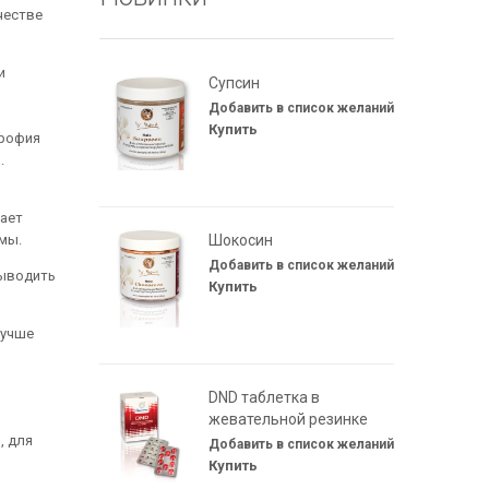
честве
и
Супсин
Купить
трофия
.
шает
мы.
Шокосин
выводить
Купить
лучше
DND таблетка в
жевательной резинке
, для
Купить