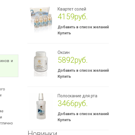
Квартет солей
4159руб.
Купить
Оксин
5892руб.
минов и
Купить
ого
м
Полоскание для рта
3466руб.
ме
ми
Купить
тлично
Новинки