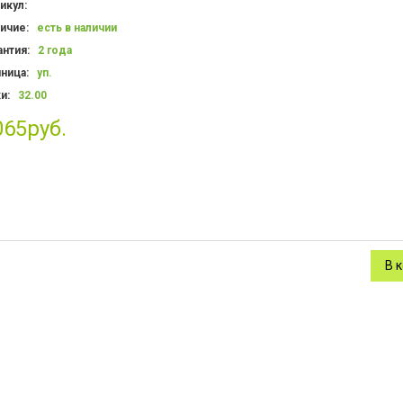
икул:
ичие:
есть в наличии
антия
:
2 года
иница
:
уп.
и:
32.00
065руб.