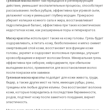
Грязевая маска
имеет бактерицидное и регенерирующее
действие, уменьшает воспалительные процессы, способствует
рассасыванию любых рубцов, эффективна при угревой сыпи,
увлажняет кожу и уменьшает глубину морщин. Прекрасно
убирает излишки кожного сала и жира, восстанавливает
гидролипидный баланс, эффективна при таких косметических
недостатках кожи, как расширенные поры и гиперкератоз.
Маску красоты
используют также на кожу головы. Грязь будет
оздоравливать, и питать кожу, безболезненно и мягко снимет
омертвевший слой кожи, восстановит все функции кожи
головы, укрепит и оздоровит волосяные луковицы, улучшит
кровообращение и вернет волосам блеск. Минеральная грязь
эффективна при себорее, нейродермите, при обильном
выпадении волос, применяется для восстановления волос
после покраски или завивки.
Грязевая маска красоты
подойдет для кожи живота, груди,
бедер, а также других мест на теле, имеющих рубцы, раны,
трещины или любые другие изъяны. Она восстановит волокна
кожи, которые повредились в последствии беременности,
родов, подтянет кожу после заметного похудания, вернет
эластичность.