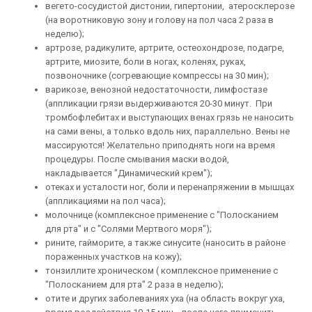
вегето-сосудистой дистонии, гипертонии, атеросклерозе
(на воротниковую зону и голову на пол часа 2 раза в
неделю);
артрозе, радикулите, артрите, остеохондрозе, подагре,
артрите, миозите, боли в ногах, коленях, руках,
позвоночнике (согревающие компрессы на 30 мин);
варикозе, венозной недостаточности, лимфостазе
(аппликации грязи выдерживаются 20-30 минут. При
тромбофлебитах и выступающих венах грязь не наносить
на сами вены, а только вдоль них, параллельно. Вены не
массируются! Желательно приподнять ноги на время
процедуры. После смывания маски водой,
накладывается "Динамический крем");
отеках и усталости ног, боли и перенапряжении в мышцах
(аппликациями на пол часа);
молочнице (комплексное применение с "Полосканием
для рта" и с "Солями Мертвого моря");
рините, гайморите, а также синусите (наносить в районе
пораженных участков на кожу);
тонзиллите хроническом ( комплексное применение с
"Полосканием для рта" 2 раза в неделю);
отите и других заболеваниях уха (на область вокруг уха,