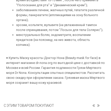
время воздействия 10-15 мин. , после чего применить
"Полоскание для рта" и "Динамический крем");
заболеваниях печени, желчных путей, гепатите различной
формы, панкреатите (аппликациями на зону больного
органа);
эрозии, кольпите, вульвите (на увлажненный тампон
после спринцевания, потом "Лосьон для тела Солярис");
менструальных болях, эндометрите, воспалении
придатков (на поясницу, на низ живота, область
копчика).
♦ Купить Маску красоты Доктор Нона (Beauty mask for face) в
интернет-магазине dr-nona.org по выгодной цене с доставкой по
Москве и всей России. Гарантия подлинности Грязи Мертвого
моря Dr Nona. Консультации опытных специалистов. Рассчитать
свою скидку при оформлении заказа. Грязевая маска Мертвого
моря сохранит вашу кожу красивой.
С ЭТИМ ТОВАРОМ ПОКУПАЮТ