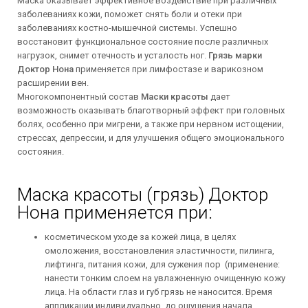
Маска оказывает эффективное воздействие при различных
заболеваниях кожи, поможет снять боли и отеки при
заболеваниях костно-мышечной системы. Успешно
восстановит функциональное состояние после различных
нагрузок, снимет отечность и усталость ног.
Грязь марки
Доктор Нона
применяется при лимфостазе и варикозном
расширении вен.
Многокомпонентный состав
Маски красоты
дает
возможность оказывать благотворный эффект при головных
болях, особенно при мигрени, а также при нервном истощении,
стрессах, депрессии, и для улучшения общего эмоционального
состояния.
Маска красоты (грязь) Доктор
Нона применяется при:
косметическом уходе за кожей лица, в целях
омоложения, восстановления эластичности, пилинга,
лифтинга, питания кожи, для сужения пор (применение:
нанести тонким слоем на увлажненную очищенную кожу
лица. На области глаз и губ грязь не наносится. Время
аппликации индивидуально, до ощущения начала