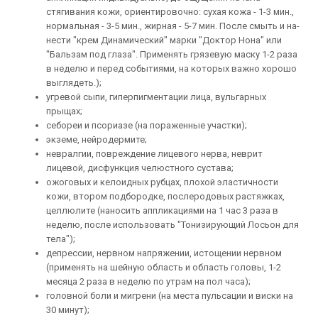
стягивания кожи, ориентировочно: сухая кожа - 1-3 мин.,
нормальная - 3-5 мин., жирная - 5-7 мин. После смыть и на­
нести "крем Динамический" марки "Доктор Нона" или
"Бальзам под глаза". Применять грязевую маску 1-2 раза
в неделю и перед событиями, на которых важно хорошо
выглядеть.);
угревой сыпи, гиперпигментации лица, вульгарных
прыщах;
себореи и псориазе (на пораженные участки);
экземе, нейродермите;
невралгии, повреждение лицевого нерва, неврит
лицевой, дисфункция челюстного сустава;
ожоговых и келоидных рубцах, плохой эластичности
кожи, втором подбородке, послеродовых растяжках,
целлюлите (наносить аппликациями на 1 час 3 раза в
неделю, после использовать "Тонизирующий Лосьон для
тела");
депрессии, нервном напряжении, истощении нервном
(применять на шейную область и область головы, 1-2
месяца 2 раза в неделю по утрам на пол часа);
головной боли и мигрени (на места пульсации и виски на
30 минут);