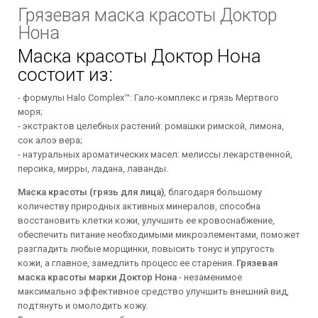
Грязевая маска красоты Доктор
Нона
Маска красоты Доктор Нона
состоит из:
- формулы Halo Complex™: Гало-комплекс и грязь Мертвого
моря;
- экстрактов целебных растений: ромашки римской, лимона,
сок алоэ вера;
- натуральных ароматических масел: мелиссы лекарственной,
персика, мирры, ладана, лаванды.
Маска красоты (грязь для лица)
, благодаря большому
количеству природных активных минералов, способна
восстановить клетки кожи, улучшить ее кровоснабжение,
обеспечить питание необходимыми микроэлементами, поможет
разгладить любые морщинки, повысить тонус и упругость
кожи, а главное, замедлить процесс ее старения.
Грязевая
маска красоты марки Доктор Нона
- незаменимое
максимально эффективное средство улучшить внешний вид,
подтянуть и омолодить кожу.